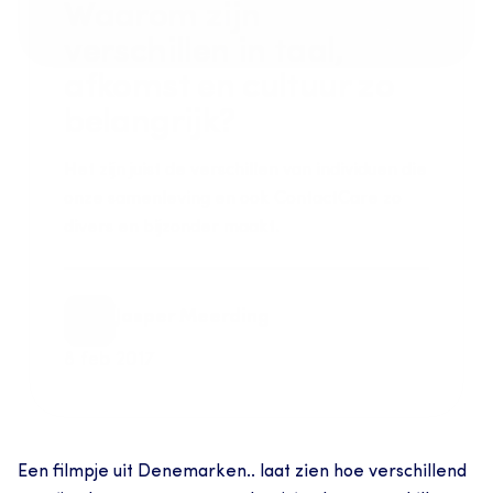
Waarom zijn 
verschillen in taal, 
afkomst en cultuur zo 
belangrijk?
Het zijn juist de verschillen van individuen die 
onze samenleving en ook ContactCare zo 
divers en bijzonder maakt.
Jasper Meerding
8 feb 2017
Een filmpje uit Denemarken.. laat zien hoe verschillend 