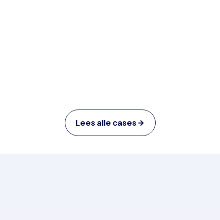
Intratuin
Intratuin is een organisatie met grote 
seizoenspieken. We spraken met Elwin van 
Intratuin over zijn beweegredenen om voor 
ContactCare te kiezen.
Lees alle cases
Nieuwsartikelen
Artikelen over klantcontact, 