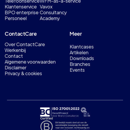
Telefoonservice
WFM-as-a-service
Klantenservice
Vavox
BPO enterprise
Consultancy
Personeel
Academy
ContactCare
Meer
Over ContactCare
Klantcases
Werkenbij
Artikelen
Contact
Downloads
Algemene voorwaarden
Branches
Disclaimer
Events
Privacy & cookies