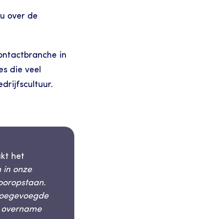
 over de 
ontactbranche in 
 die veel 
rijfscultuur.
t het 
 in onze 
ooropstaan. 
toegevoegde 
 overname 