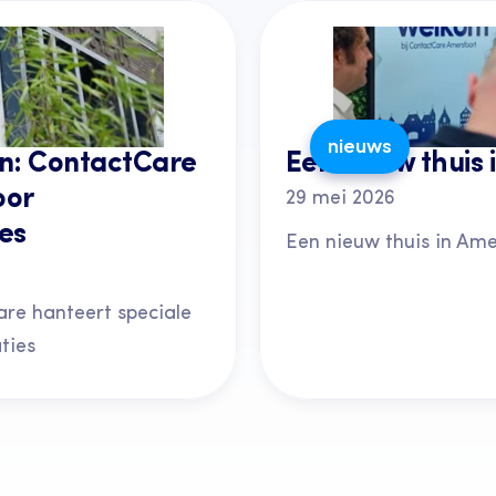
nieuws
: ContactCare 
Een nieuw thuis 
or 
29 mei 2026
es
Een nieuw thuis in Ame
e hanteert speciale 
ties