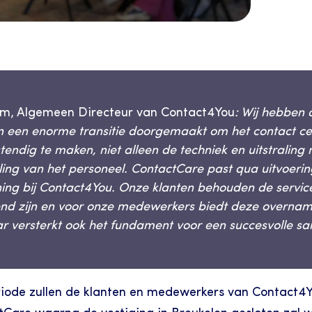
m, Algemeen Directeur van Contact4You
: Wij hebben 
n een enorme transitie doorgemaakt om het contact cen
endig te maken, niet alleen de techniek en uitstraling 
ling van het personeel. ContactCare past qua uitvoerin
ning bij Contact4You. Onze klanten behouden de service 
nd zijn en voor onze medewerkers biedt deze overnam
r versterkt ook het fundament voor een succesvolle s
iode zullen de klanten en medewerkers van Contact4Y