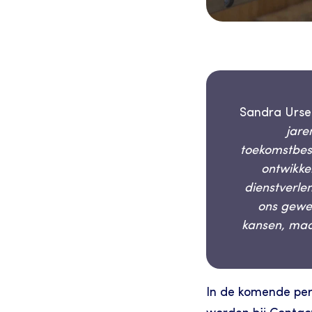
Sandra Urse
jare
toekomstbest
ontwikke
dienstverle
ons gewe
kansen, maa
In de komende per