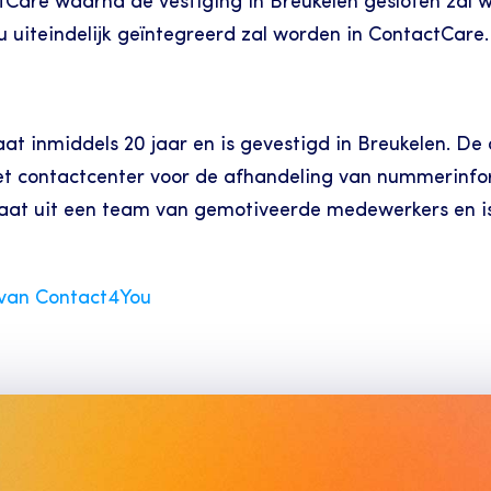
tCare waarna de vestiging in Breukelen gesloten zal w
uiteindelijk geïntegreerd zal worden in ContactCare.
t inmiddels 20 jaar en is gevestigd in Breukelen. De o
et contactcenter voor de afhandeling van nummerinfor
taat uit een team van gemotiveerde medewerkers en is
 van Contac
t4You