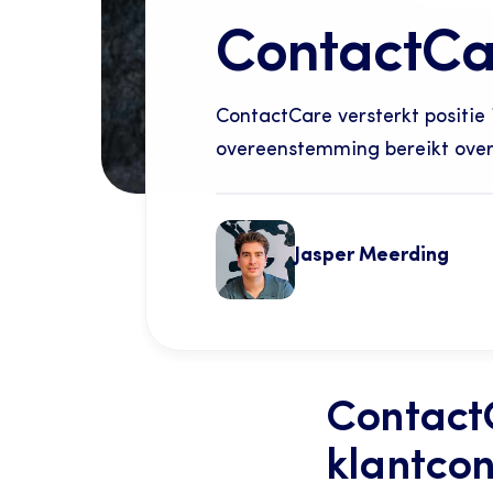
ContactCa
ContactCare versterkt positie
overeenstemming bereikt over
Jasper Meerding
ContactC
klantco