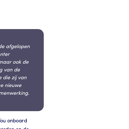
de afgelopen 
ter 
maar ook de 
g van de 
die zij van 
e nieuwe 
amenwerking.
ou onboard 