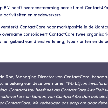
 B.V. heeft overeenstemming bereikt met Contact4You
 activiteiten en medewerkers.
 versterkt ContactCare haar marktpositie in de klantc
 overname consolideert ContactCare twee organisaties
et gebied van dienstverlening, type klanten en de bed
e Roo, Managing Director van ContactCare, benadruk
ische belang van deze overname:
 “We blijven investeren
ning. Contact4You heeft net als ContactCare kwaliteit v
medewerkers en klanten van Contact4You dan ook als 
or ContactCare. We verheugen ons erop om door deze