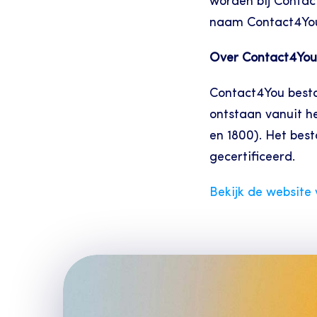
worden bij Contac
naam Contact4You 
Over Contact4You
Contact4You bestaa
ontstaan vanuit h
en 1800). Het bes
gecertificeerd.
Bekijk de website