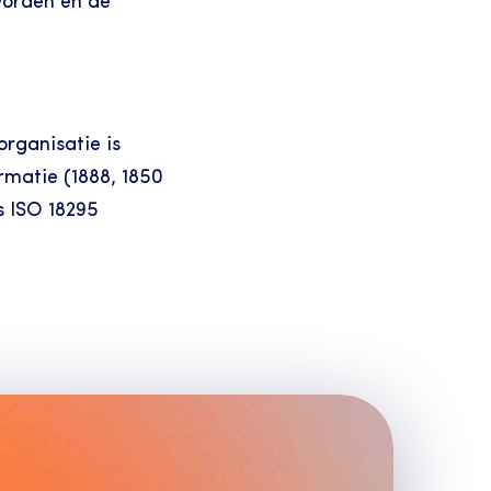
orden en de 
rganisatie is 
matie (1888, 1850 
 ISO 18295 