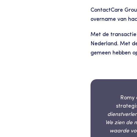
ContactCare Group
overname van haar
Met de transactie
Nederland. Met de
gemeen hebben op h
Romy d
strateg
dienstverle
We zien de 
waarde vo