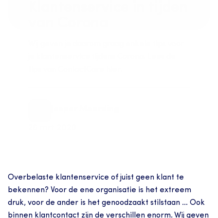
Klantenservice in tijden 
van Corona
Wij geven je daarom graag enkele tips voor 
je klantenservice tijdens Corona. Lees de 
tips van ContactCare hier.
Jasper Meerding
26 mrt 2020
Overbelaste klantenservice of juist geen klant te 
bekennen? Voor de ene organisatie is het extreem 
druk, voor de ander is het genoodzaakt stilstaan … Ook 
binnen klantcontact zijn de verschillen enorm. Wij geven 