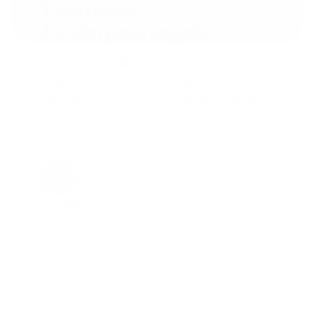
Klantcase: 
Kinderpostzegels
Tijdens de jaarlijkse actie gaan kinderen 
langs de deuren om postzegels te verkopen. 
Wij helpen om het meeste uit dit goede doel 
te halen.
Jasper Meerding
29 aug 2022