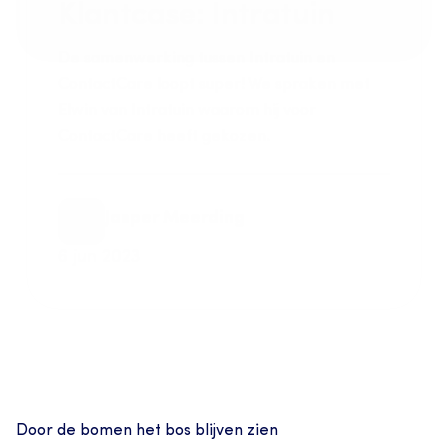
Klantcase: Intratuin
De samenwerking tussen Intratuin en 
ContactCare loopt super! We spraken met 
Elwin van Intratuin waarom hij voor 
ContactCare heeft gekozen.
Jasper Meerding
6 jun 2023
Door de bomen het bos blijven zien