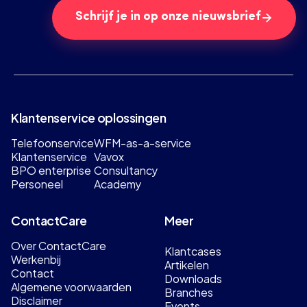
Schrijf je in op onze nieuwsbrief
Klantenservice oplossingen
Telefoonservice
WFM-as-a-service
Klantenservice
Vavox
BPO enterprise
Consultancy
Personeel
Academy
ContactCare
Meer
Over ContactCare
Klantcases
Werkenbij
Artikelen
Contact
Downloads
Algemene voorwaarden
Branches
Disclaimer
Events