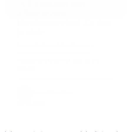
In 3 stappen een 
effectievere 
klantenservice? Zo doe 
je dat!
Een methode om de kwaliteit van je 
klantenservice te monitoren is de 
willekeurige steekproef. Lees de drie 
stappen.
Jasper Meerding
28 feb 2018