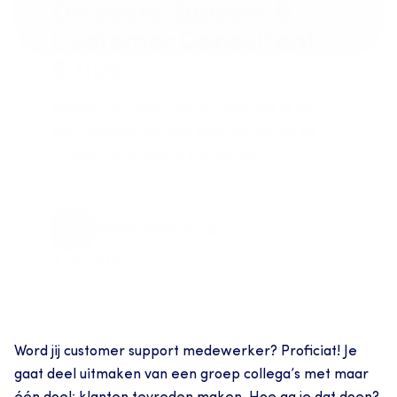
De beste Support & 
Customer Consultant: 
6 tips
Klanten tevreden maken. Hoe doe je dat? 
Als Customer Service Representative bij 
ContactCare deel ik enkele tips.
Jasper Meerding
4 okt 2016
Word jij customer support medewerker? Proficiat! Je 
gaat deel uitmaken van een groep collega’s met maar 