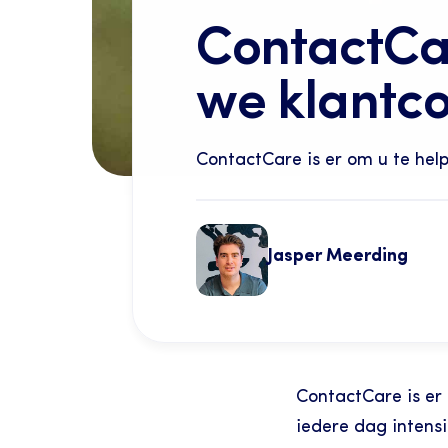
ContactCar
we klantco
ContactCare is er om u te help
Jasper Meerding
ContactCare is er 
iedere dag intensi