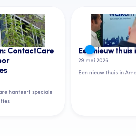
: ContactCare 
Een nieuw thuis 
or 
29 mei 2026
es
Een nieuw thuis in Ame
e hanteert speciale 
ties