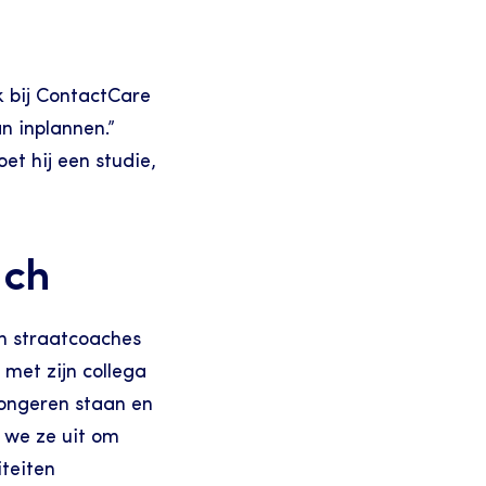
 bij ContactCare 
n inplannen.” 
t hij een studie, 
ach
n straatcoaches 
met zijn collega 
ongeren staan en 
we ze uit om 
teiten 