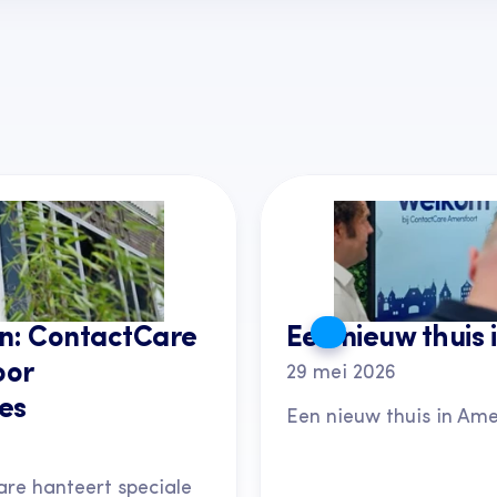
: ContactCare 
Een nieuw thuis 
or 
29 mei 2026
es
Een nieuw thuis in Ame
e hanteert speciale 