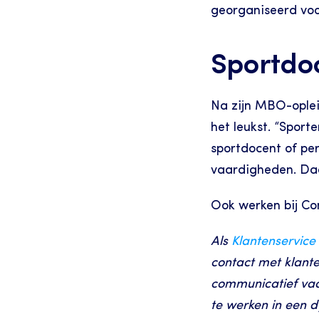
georganiseerd voo
Sportdo
Na zijn MBO-opleid
het leukst. “Sport
sportdocent of per
vaardigheden. Daar
Ook werken bij C
Als 
Klantenservic
contact met klante
communicatief vaar
te werken in een 