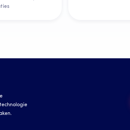
ties
e 
echnologie 
aken.