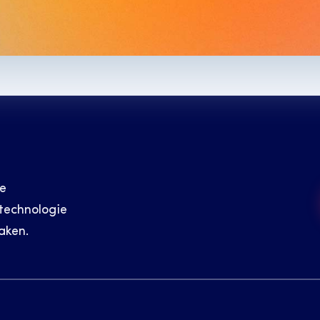
e 
echnologie 
aken.