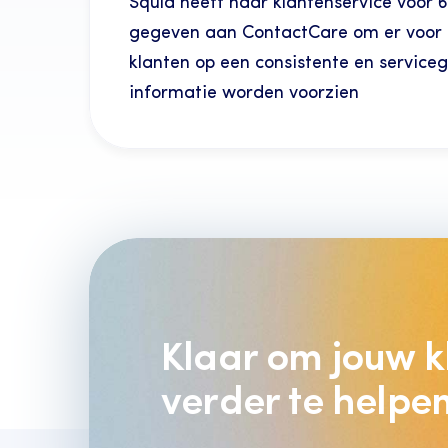
Squla heeft haar klantenservice voor 
gegeven aan ContactCare om er voor t
klanten op een consistente en serviceg
informatie worden voorzien
Klaar om jouw k
verder te helpe