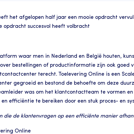
t het afgelopen half jaar een mooie opdracht vervuld 
 de opdracht succesvol heeft volbracht
latform waar men in Nederland en België houten, kunst
 over bestellingen of productinformatie zijn ook goed 
tcontactcenter terecht. Toelevering Online is een Scal
center gegroeid en bestond de behoefte om deze duurz
teamleider was om het klantcontactteam te vormen en 
n efficiëntie te bereiken door een stuk proces- en sy
 die de klantenvragen op een efficiënte manier afhand
ering Online