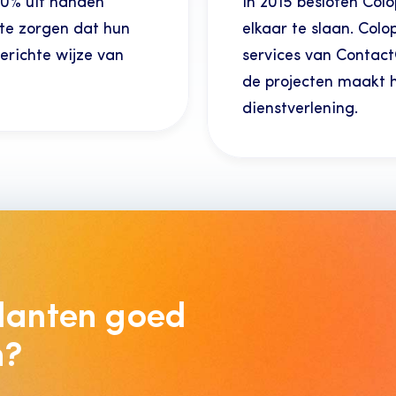
60% uit handen 
In 2015 besloten Col
e zorgen dat hun 
elkaar te slaan. Col
erichte wijze van 
services van ContactC
de projecten maakt he
dienstverlening.
lanten goed 
n?