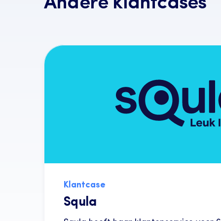
Andere klantcases
Klantcase
Squla