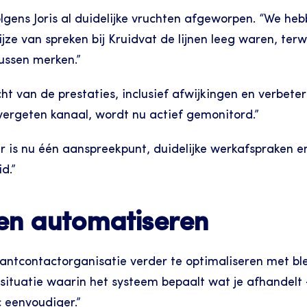
ens Joris al duidelijke vruchten afgeworpen. “We heb
e van spreken bij Kruidvat de lijnen leeg waren, terwijl
tussen merken.”
t van de prestaties, inclusief afwijkingen en verbeters
 vergeten kanaal, wordt nu actief gemonitord.”
 is nu één aanspreekpunt, duidelijke werkafspraken en
d.”
 en automatiseren
antcontactorganisatie verder te optimaliseren met bl
situatie waarin het systeem bepaalt wat je afhandelt – 
c eenvoudiger.”