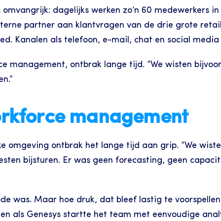
 omvangrijk: dagelijks werken zo’n 60 medewerkers in N
externe partner aan klantvragen van de drie grote reta
teed. Kanalen als telefoon, e-mail, chat en social medi
ce management, ontbrak lange tijd. “We wisten bijvoo
en.”
rkforce management
e omgeving ontbrak het lange tijd aan grip. “We wiste
en bijsturen. Er was geen forecasting, geen capacitei
de was. Maar hoe druk, dat bleef lastig te voorspellen
men als Genesys startte het team met eenvoudige analy