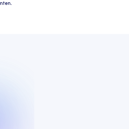
nten.
Balans vinden tuss
empathie
In een wereld vol technologische snufje
automatisering ons helpen om klantintera
Maar laten we niet vergeten dat elk verz
touch nodig heeft. Onze collega’s zijn d