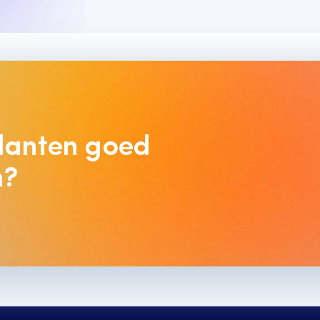
lanten goed 
n?