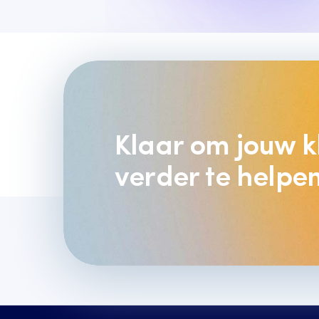
Klaar om jouw k
verder te helpe