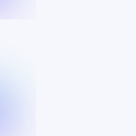
Groei en harmoni
Onze visie betekent dat we blijven inves
de ontwikkeling van onze mensen. We gro
gericht op de veranderende behoeften v
menselijkheid in balans te houden, wille
transformeren tot een kostbaar moment d
tevredenheid vergroot.