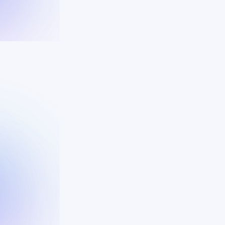
Klantbeleving bove
Bij ons draait klantcontact om meer d
een ervaring die klanten erkenning en v
enkel om verwachtingen waar te maken, 
kunnen we bereiken door te begrijpen da
onderscheidt.