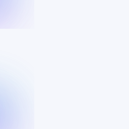
technologie en menselijkheid samenko
Techniek en menseli
harmonie
We geloven dat de echte magie ontstaa
bundelen. We willen snel en accuraat in
oplossingen, terwijl onze collega’s de e
verzorgen die klanten verdienen. Het is
technologie omarmen, maar hoe we het s