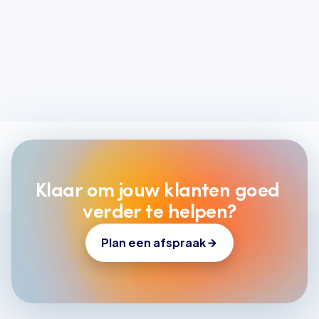
onze opleiding ‘Road to 
klantexpert’ als ‘Most inspiring 
learning journey’.
Klaar om jouw klanten goed 
verder te helpen?
Plan een afspraak