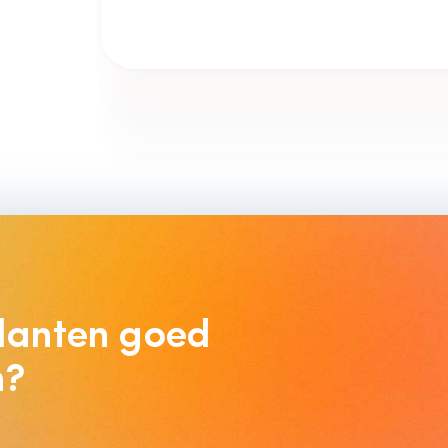
lanten goed 
n?