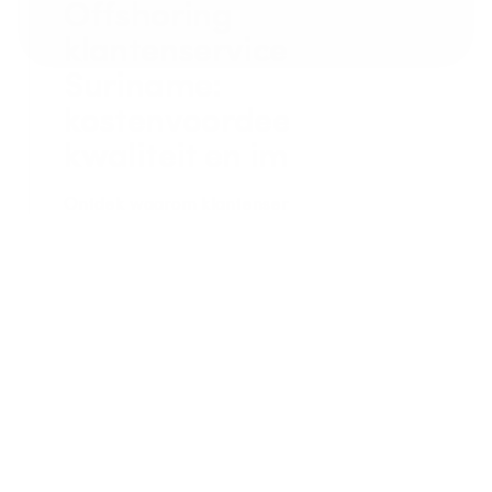
Offshoring 
klantenservice 
Suriname: 
kostenvoordeel mét 
kwaliteit en impact
Ontdek waarom klantenservice uitbesteden 
naar Suriname loont. Bespaar tot 40% kosten 
zonder kwaliteitsverlies, met native 
Nederlands en sterke service.
Wendy de Kort
2 mrt 2026