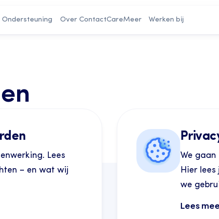
Ondersteuning
Over ContactCare
Meer
Werken bij
den
rden
Privac
menwerking. Lees
We gaan 
ten – en wat wij
Hier lees
we gebrui
Lees mee