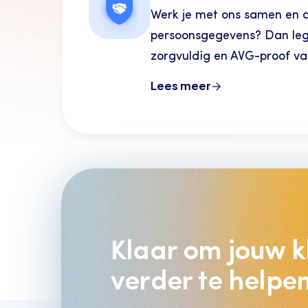
Werk je met ons samen en 
persoonsgegevens? Dan le
zorgvuldig en AVG-proof va
Lees meer
Klaar om jouw k
verder te helpe