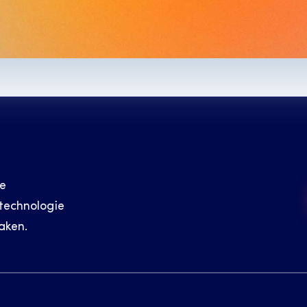
e 
echnologie 
aken.