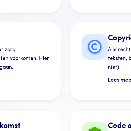
Copyri
t zorg
Alle rech
uten voorkomen. Hier
teksten, 
gaan.
niet).
Lees mee
nkomst
Code o