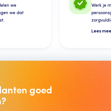
delen we
Werk je 
ggen we dat
persoons
st.
zorgvuldi
Lees mee
lanten goed 
n?